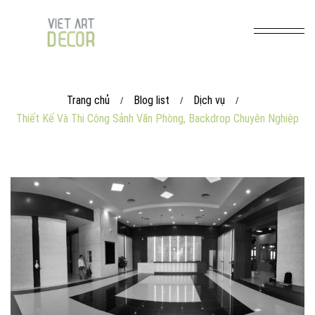
Trang chủ
Blog list
Dịch vụ
/
/
/
Thiết Kế Và Thi Công Sảnh Văn Phòng, Backdrop Chuyên Nghiệp