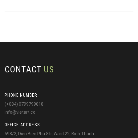
CONTACT
US
PHONE NUMBER
(+084) 0799799818
info@vietart.co
OFFICE ADDRESS
598/2, Dien Bien Phu Str, Ward 22, Binh Thanh