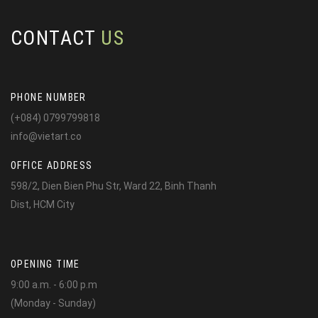
CONTACT
US
PHONE NUMBER
(+084) 0799799818
info@vietart.co
OFFICE ADDRESS
598/2, Dien Bien Phu Str, Ward 22, Binh Thanh
Dist, HCM City
OPENING TIME
9:00 a.m. - 6:00 p.m
(Monday - Sunday)