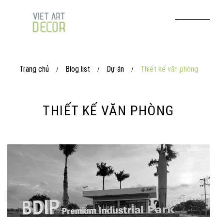
Trang chủ
Blog list
Dự án
Thiết kế văn phòng
/
/
/
THIẾT KẾ VĂN PHÒNG