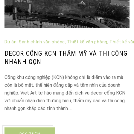
Dự án
,
Sảnh chính văn phòng
,
Thiết kế văn phòng
,
Thiết kế v
DECOR CỔNG KCN THẨM MỸ VÀ THI CÔNG
NHANH GỌN
Cổng khu công nghiệp (KCN) không chỉ là điểm vào ra mà
còn là bộ mặt, thể hiện đẳng cấp và tầm nhìn của doanh
nghiệp. Viet Art tự hào mang đến dịch vụ decor cổng KCN
với chuẩn nhận diện thương hiệu, thẩm mỹ cao và thi công
nhanh gọn khắp các tỉnh thành.…