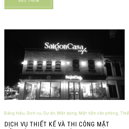
ĐỌC THÊM
Bảng hiệu
,
Dịch vụ
,
Dự án
,
Mặt dựng
,
Mặt tiền văn phòng
,
Thiế
DỊCH VỤ THIẾT KẾ VÀ THI CÔNG MẶT