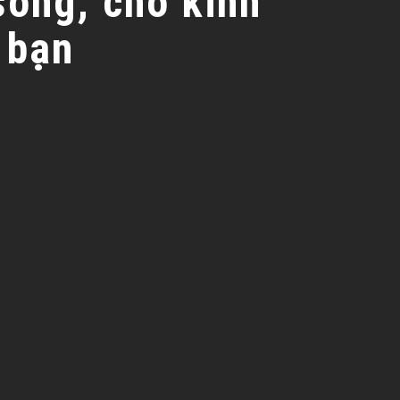
sống, cho kinh
 bạn