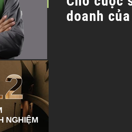
Cho cuộc 
doanh của
12
M
H NGHIỆM