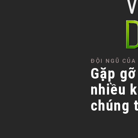
ĐỘI NGŨ CỦA
Gặp gỡ
nhiều 
chúng t