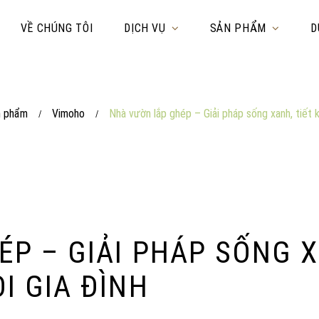
VỀ CHÚNG TÔI
DỊCH VỤ
SẢN PHẨM
D
n phẩm
Vimoho
Nhà vườn lắp ghép – Giải pháp sống xanh, tiết k
/
/
P – GIẢI PHÁP SỐNG X
I GIA ĐÌNH