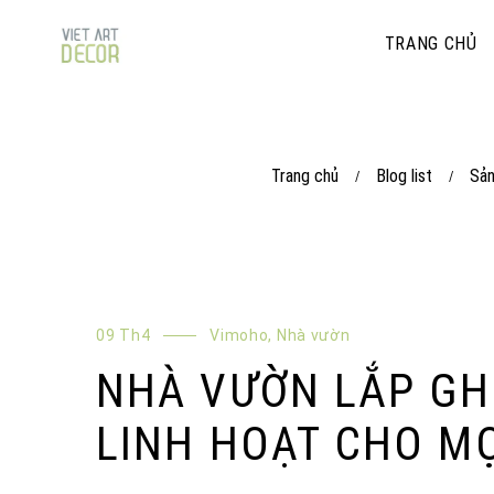
TRANG CHỦ
Trang chủ
Blog list
Sả
/
/
09 Th4
Vimoho
,
Nhà vườn
NHÀ VƯỜN LẮP GHÉ
LINH HOẠT CHO MỌ