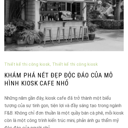
Thiết kế thi công kiosk
,
Thiết kế thi công kiosk
KHÁM PHÁ NÉT ĐẸP ĐỘC ĐÁO CỦA MÔ
HÌNH KIOSK CAFE NHỎ
Những năm gần đây, kiosk cafe đã trở thành một biểu
tượng của sự tinh gọn, tiện lợi và đầy sáng tạo trong ngành
F&B. Không chỉ đơn thuần là một quầy bán cà phê, mỗi kiosk
còn là một công trình kiến trúc mini, phản ánh gu thẩm mỹ
độc đáo của người chủ.…