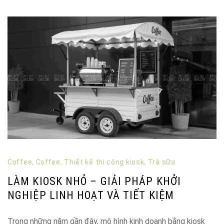
Coffee
,
Coffee
,
Thiết kế thi công kiosk
,
Trà sữa
LÀM KIOSK NHỎ – GIẢI PHÁP KHỞI
NGHIỆP LINH HOẠT VÀ TIẾT KIỆM
Trong những năm gần đây, mô hình kinh doanh bằng kiosk