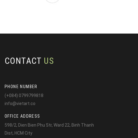
CONTACT
US
PHONE NUMBER
(+084) 0799799818
info@vietart.co
OFFICE ADDRESS
598/2, Dien Bien Phu Str, Ward 22, Binh Thanh
Dist, HCM City