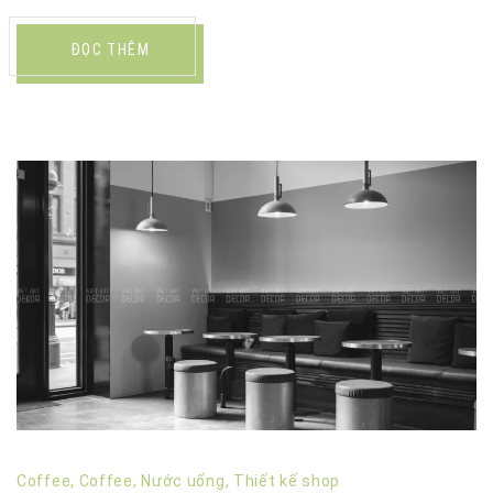
ĐỌC THÊM
Coffee
,
Coffee
,
Nước uống
,
Thiết kế shop