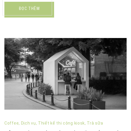
ĐỌC THÊM
Coffee
,
Dịch vụ
,
Thiết kế thi công kiosk
,
Trà sữa