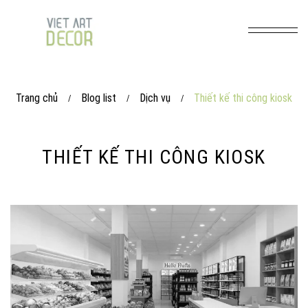
Trang chủ
Blog list
Dịch vụ
Thiết kế thi công kiosk
/
/
/
THIẾT KẾ THI CÔNG KIOSK