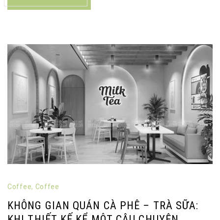
Coffee
,
Coffee
KHÔNG GIAN QUÁN CÀ PHÊ – TRÀ SỮA:
KHI THIẾT KẾ KỂ MỘT CÂU CHUYỆN