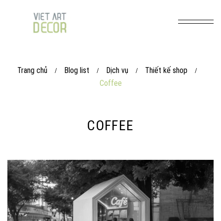
Trang chủ
Blog list
Dịch vụ
Thiết kế shop
/
/
/
/
Coffee
COFFEE