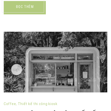
ĐỌC THÊM
Coffee
,
Thiết kế thi công kiosk