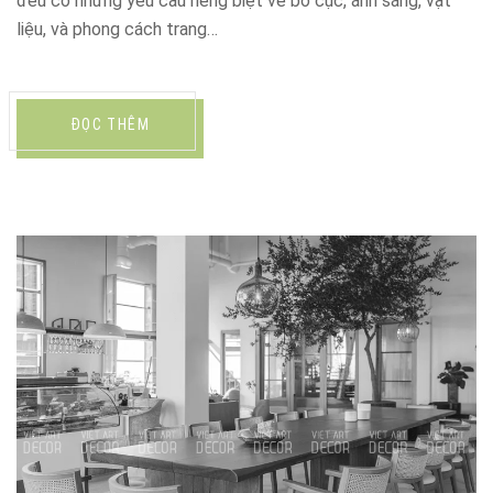
đều có những yêu cầu riêng biệt về bố cục, ánh sáng, vật
liệu, và phong cách trang…
ĐỌC THÊM