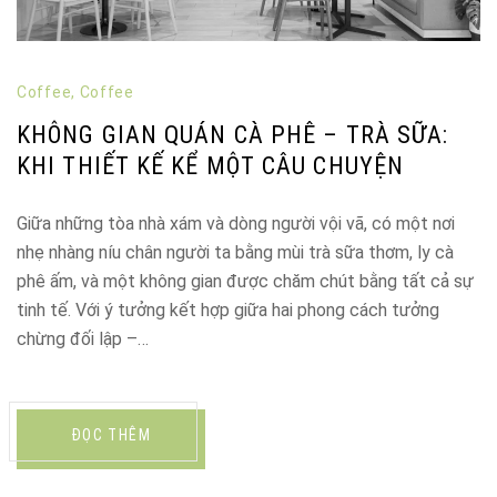
Coffee
,
Coffee
KHÔNG GIAN QUÁN CÀ PHÊ – TRÀ SỮA:
KHI THIẾT KẾ KỂ MỘT CÂU CHUYỆN
Giữa những tòa nhà xám và dòng người vội vã, có một nơi
nhẹ nhàng níu chân người ta bằng mùi trà sữa thơm, ly cà
phê ấm, và một không gian được chăm chút bằng tất cả sự
tinh tế. Với ý tưởng kết hợp giữa hai phong cách tưởng
chừng đối lập –…
ĐỌC THÊM