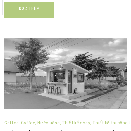
ĐỌC THÊM
Coffee
,
Coffee
,
Nước uống
,
Thiết kế shop
,
Thiết kế thi công 