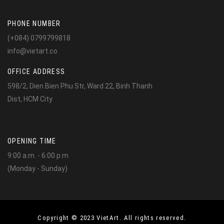
PHONE NUMBER
(+084) 0799799818
info@vietart.co
OFFICE ADDRESS
598/2, Dien Bien Phu Str, Ward 22, Binh Thanh
Dist, HCM City
OPENING TIME
9:00 a.m. - 6:00 p.m
(Monday - Sunday)
Copyright © 2023 VietArt. All rights reserved.