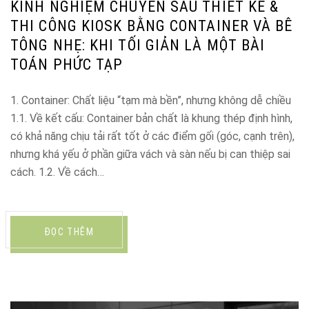
KINH NGHIỆM CHUYÊN SÂU THIẾT KẾ &
THI CÔNG KIOSK BẰNG CONTAINER VÀ BÊ
TÔNG NHẸ: KHI TỐI GIẢN LÀ MỘT BÀI
TOÁN PHỨC TẠP
1. Container: Chất liệu “tạm mà bền”, nhưng không dễ chiều
1.1. Về kết cấu: Container bản chất là khung thép định hình,
có khả năng chịu tải rất tốt ở các điểm gối (góc, cạnh trên),
nhưng khá yếu ở phần giữa vách và sàn nếu bị can thiệp sai
cách. 1.2. Về cách…
ĐỌC THÊM