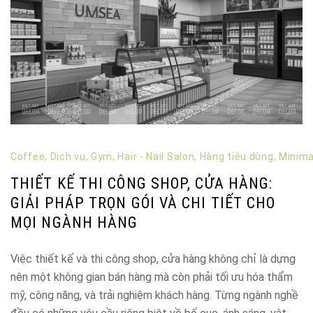
Coffee
,
Dịch vụ
,
Gym
,
Hair - Nail Salon
,
Hàng tiêu dùng
,
Minima
THIẾT KẾ THI CÔNG SHOP, CỬA HÀNG:
GIẢI PHÁP TRỌN GÓI VÀ CHI TIẾT CHO
MỌI NGÀNH HÀNG
Việc thiết kế và thi công shop, cửa hàng không chỉ là dựng
nên một không gian bán hàng mà còn phải tối ưu hóa thẩm
mỹ, công năng, và trải nghiệm khách hàng. Từng ngành nghề