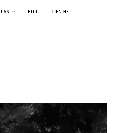
Ự ÁN
BLOG
LIÊN HỆ