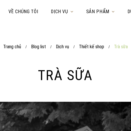
VỀ CHÚNG TÔI
DỊCH VỤ
SẢN PHẨM
D
Trang chủ
Blog list
Dịch vụ
Thiết kế shop
Trà sữa
/
/
/
/
TRÀ SỮA