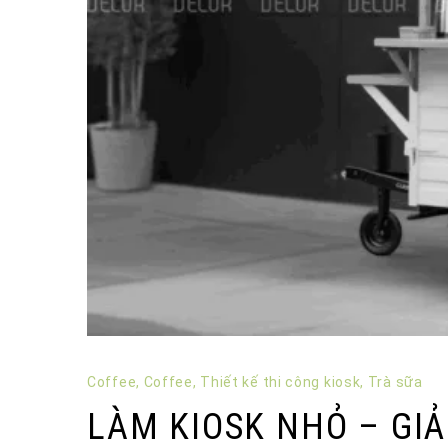
Coffee
,
Coffee
,
Thiết kế thi công kiosk
,
Trà sữa
LÀM KIOSK NHỎ – GIẢ