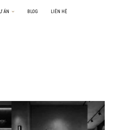
Ự ÁN
BLOG
LIÊN HỆ