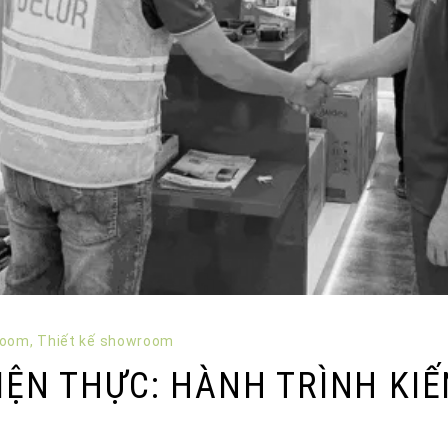
room
,
Thiết kế showroom
HIỆN THỰC: HÀNH TRÌNH K