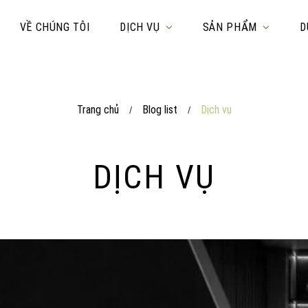
VỀ CHÚNG TÔI
DỊCH VỤ
SẢN PHẨM
D
Trang chủ
Blog list
Dịch vụ
/
/
DỊCH VỤ