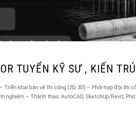
OR TUYỂN KỸ SƯ , KIẾN TRÚ
 Triển khai bản vẽ thi công (2D, 3D) – Phối hợp đội thi 
inh nghiệm – Thành thạo: AutoCAD, SketchUp/Revit, Ph