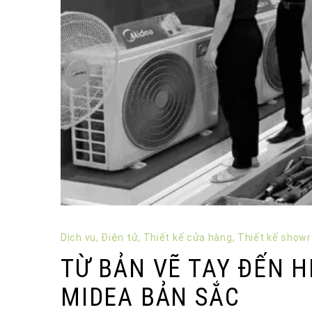
Dịch vụ
,
Điện tử
,
Thiết kế cửa hàng
,
Thiết kế show
TỪ BẢN VẼ TAY ĐẾN 
MIDEA BẢN SẮC