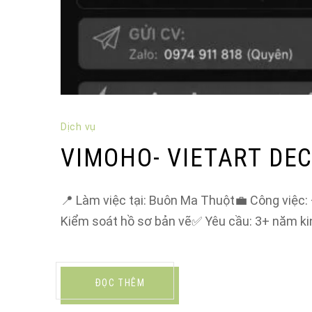
Dịch vụ
VIMOHO- VIETART DEC
📍 Làm việc tại: Buôn Ma Thuột💼 Công việc: –
Kiểm soát hồ sơ bản vẽ✅ Yêu cầu: 3+ năm k
ĐỌC THÊM