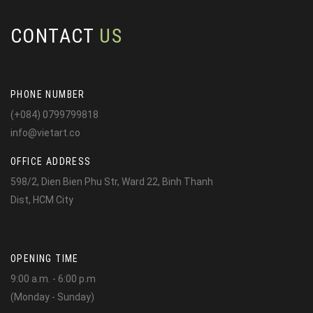
CONTACT
US
PHONE NUMBER
(+084) 0799799818
info@vietart.co
OFFICE ADDRESS
598/2, Dien Bien Phu Str, Ward 22, Binh Thanh
Dist, HCM City
OPENING TIME
9:00 a.m. - 6:00 p.m
(Monday - Sunday)