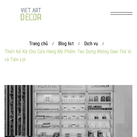
Trang chủ
Blog list
Dịch vụ
/
/
/
Thiết Kế Kệ Cho Cửa Hàng Mỹ Phẩm: Tạo Dựng Không Gian Thú Vị
và Tiện Lợi