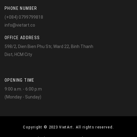
PHONE NUMBER
(+084) 0799799818
info@vietart.co
OFFICE ADDRESS
598/2, Dien Bien Phu Str, Ward 22, Binh Thanh
Dist, HCM City
OPENING TIME
9:00 a.m. - 6:00 p.m
(Monday - Sunday)
Copyright © 2023 VietArt. All rights reserved.