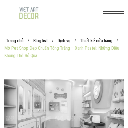
Trang chủ
Blog list
Dịch vụ
Thiết kế cửa hàng
/
/
/
/
Mở Pet Shop Đẹp Chuẩn Tông Trắng – Xanh Pastel: Những Điều
Không Thể Bỏ Qua