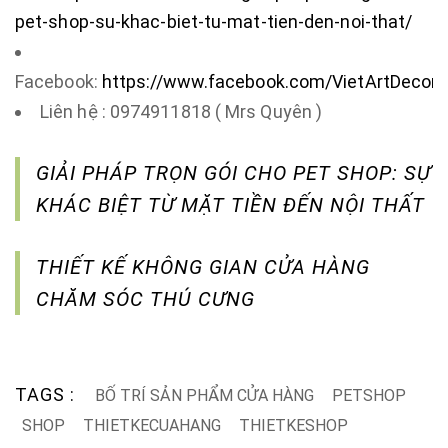
pet-shop-su-khac-biet-tu-mat-tien-den-noi-that/
Facebook:
https://www.facebook.com/VietArtDecor.
Liên hệ : 0974911818 ( Mrs Quyên )
GIẢI PHÁP TRỌN GÓI CHO PET SHOP: SỰ
KHÁC BIỆT TỪ MẶT TIỀN ĐẾN NỘI THẤT
THIẾT KẾ KHÔNG GIAN CỬA HÀNG
CHĂM SÓC THÚ CƯNG
TAGS :
BỐ TRÍ SẢN PHẨM CỬA HÀNG
PETSHOP
SHOP
THIETKECUAHANG
THIETKESHOP