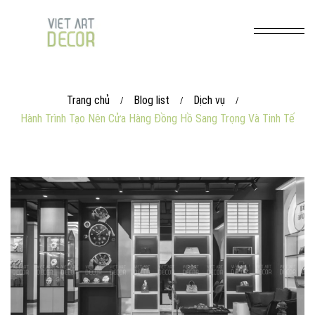
Trang chủ
Blog list
Dịch vụ
/
/
/
Hành Trình Tạo Nên Cửa Hàng Đồng Hồ Sang Trọng Và Tinh Tế