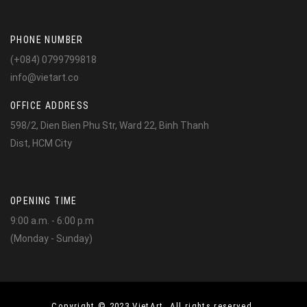
PHONE NUMBER
(+084) 0799799818
info@vietart.co
OFFICE ADDRESS
598/2, Dien Bien Phu Str, Ward 22, Binh Thanh
Dist, HCM City
OPENING TIME
9:00 a.m. - 6:00 p.m
(Monday - Sunday)
Copyright © 2023 VietArt. All rights reserved.