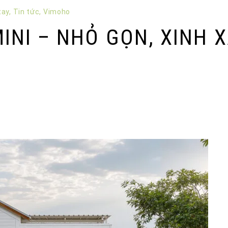
tay
,
Tin tức
,
Vimoho
MINI – NHỎ GỌN, XINH 