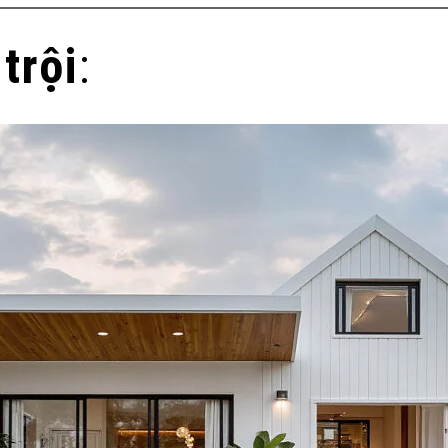
trội
: