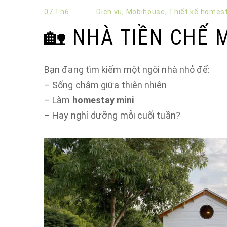
07 Th6
Dịch vụ
,
Mobihouse
,
Thiết kế homes
🏡 NHÀ TIỀN CHẾ 
Bạn đang tìm kiếm một ngôi nhà nhỏ để:
– Sống chậm giữa thiên nhiên
– Làm
homestay mini
– Hay nghỉ dưỡng mỗi cuối tuần?