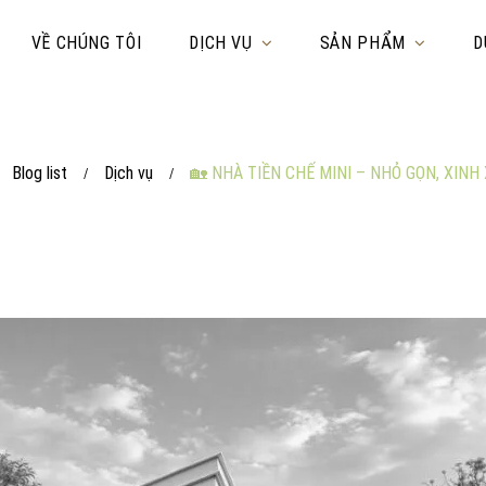
VỀ CHÚNG TÔI
DỊCH VỤ
SẢN PHẨM
D
Blog list
Dịch vụ
🏡 NHÀ TIỀN CHẾ MINI – NHỎ GỌN, XINH
/
/