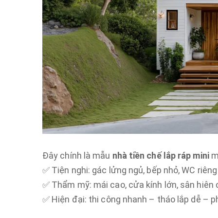
Đây chính là mẫu
nhà tiền chế lắp ráp mini
mà
✅ Tiện nghi: gác lửng ngủ, bếp nhỏ, WC riêng
✅ Thẩm mỹ: mái cao, cửa kính lớn, sân hiên c
✅ Hiện đại: thi công nhanh – tháo lắp dễ – p