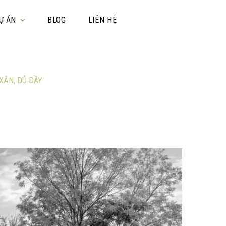
Ự ÁN
BLOG
LIÊN HỆ
 XẮN, ĐỦ ĐẦY