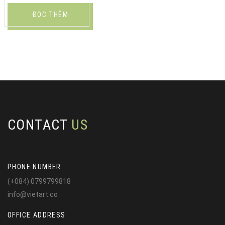
ĐỌC THÊM
CONTACT
US
PHONE NUMBER
(+084) 0799799818
info@vietart.co
OFFICE ADDRESS