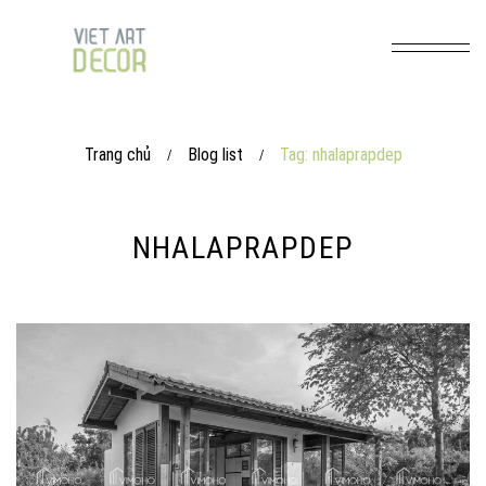
Trang chủ
Blog list
Tag: nhalaprapdep
/
/
NHALAPRAPDEP