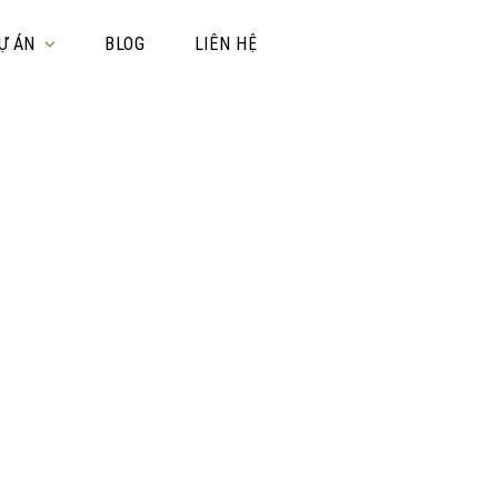
Ự ÁN
BLOG
LIÊN HỆ