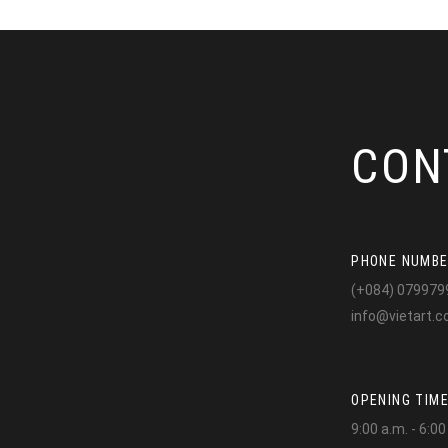
CON
PHONE NUMB
(+084) 079979
info@vietart.c
OPENING TIM
9:00 a.m. - 6:0