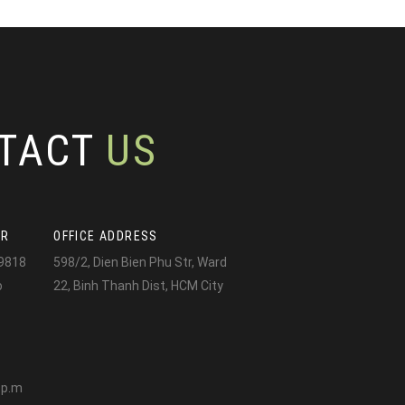
TACT
US
ER
OFFICE ADDRESS
9818
598/2, Dien Bien Phu Str, Ward
o
22, Binh Thanh Dist, HCM City
E
0 p.m